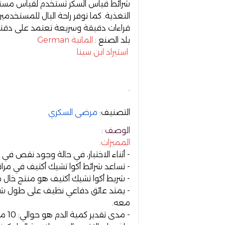
شرائط قياس السكر تُستخدم لقياس مستو
التغذية. كما توفر راحة البال للمستخدمي
قراءات دقيقة وسريعة تعتمد على دقته
بلد الصنع :
المانية German
استيراد ابن سينا
.
التصنيف:
مرضى السكري
الوصف :
المميزات:
- أثناء الاختبار، في حالة وجود نقص في قياس الدم
- تساعد شرائط أكوا تشيك أكتيف في مرا
- شريط أكوا تشيك أكتيف هو منتج خال
- يمتد عائق دفاعي نظيف على طول شريط 
معه.
- مدى تقدير كمية الدم هو حوالي: 10 مجم /ديسيلتر - 600 مجم / ديسيلتر أو 1-2 ميكرولتر