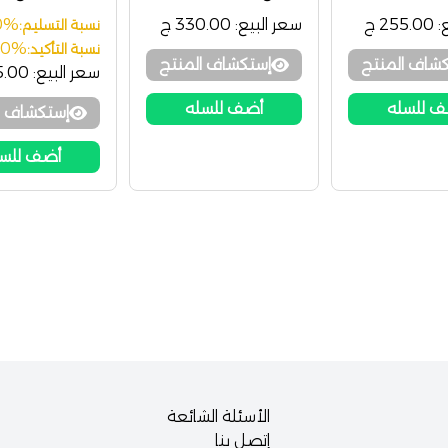
Chek Instant
:
255.00 ج
سعر البيع:
330.00 ج
0%
نسبة التسليم:
00%
نسبة التأكيد:
شاف المنتج
إستكشاف المنتج
سعر البيع:
95.00
 للسله
أضف للسله
إستكشاف ا
أضف للس
الأسئلة الشائعة
إتصل بنا