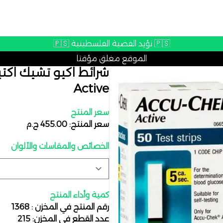
🇵🇸 نؤيد القضية الفلسطينية 🇵🇸
الموقع مغلق مؤقتا
Active
سعر المنتج
سعر المنتج: 455.00 ج.م
الخصائص والمقاسات والألوان
كمية وأداء المنتج
رقم المنتج في المخزن : 1368
عدد القطع في المخزن: 215