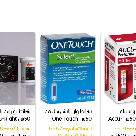
يو تشيك
شرائط وان تاتش سليكت
شرائط يو رايت تا
بيرفورما 50ش Accu-
50ش One Touch
50ش U-Right
ango TD4235
Select
Chek P
00%
66.67%
85.71%
د:
نسبة التسليم:
نسبة التأكيد:
:
250.00 ج
100%
سعر البيع:
10.00