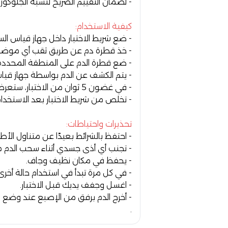
- لضمان التقييم الصريح لنسبة الجلوكوز
كيفية الاستخدام:
- ضع شريط الاختبار داخل جهاز قياس ال
- خذ قطرة دم عن طريق ثقب أي موضع 
- ضع قطرة الدم على المنطقة المحددة عل
- يتم الكشف عن الدم بواسطة جهاز قيا
- في غضون 5 ثوان من الاختبار، ستعرض الشاشة النتيجة بصوت صفير.
- تخلص من شريط الاختبار بعد الاستخدا
تحذيرات واحتياطات:
- احتفظ بالشرائط بعيدًا عن متناول الأط
- تجنب أي أذى جسدي أثناء سحب الدم م
- يحفظ في مكان نظيف وجاف.
- في كل مرة تبدأ في استخدام حالة أخرى
- اغسل وجفف يديك قبل الاختبار.
- أخرج الدم برفق من الإصبع عند وضع قط
.