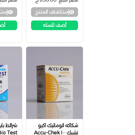
إستكشاف المنتج
إستك
أضف للسله
أضف
شكاكه اتوماتيك اكيو
تشيك ١٠٠ Accu-Chek
io Test