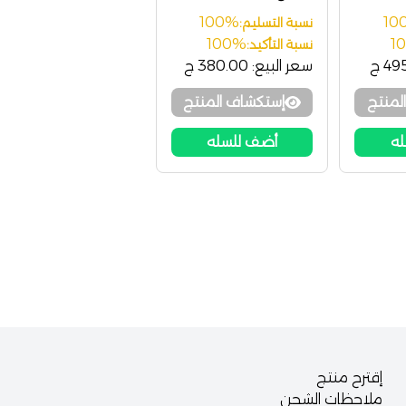
100%
10
نسبة التسليم:
100%
1
نسبة التأكيد:
4 ج
سعر البيع:
380.00 ج
لمنتج
إستكشاف المنتج
له
أضف للسله
إقترح منتج
ملاحظات الشحن