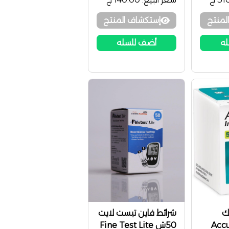
لمنتج
إستكشاف المنتج
له
أضف للسله
ك
شرائط فاين تيست لايت
انت٥٠ش Accu-
50ش Fine Test Lite