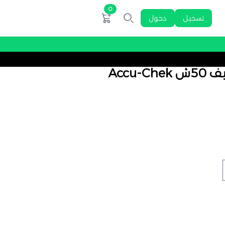
0
تسجيل
دخول
شرائط اكيو تشيك اكتيف 50ش Accu-Chek