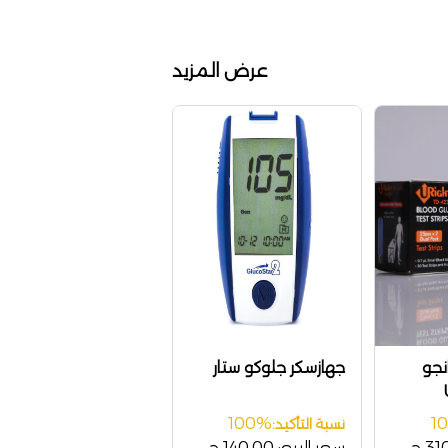
عرض المزيد
نجو
جهازسكر جلوكو ستار
T
100%
1
نسبة التأكيد:
3 ج
سعر البيع:
140.00 ج