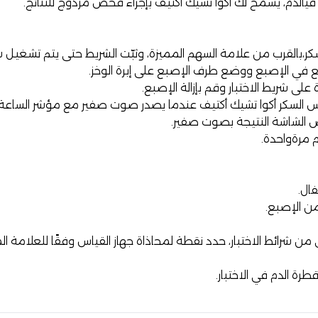
 فيالدم، يسمح لك أكوا تشيك اكتيف بإجراء فحص مزدوج للنتائج.
سكر،بالقرب من علامة السهم المميزة، وثبّت الشريط حتى يتم تشغيل ش
في الإصبع ووضع طرف الإصبع على إبرة الوخز.
ى شريط الاختبار وقم بإزالة الإصبع.
س السكر أكوا تشيك أكتيف عندما يصدر صوت صفير مع مؤشر الساعة ا
م مرةواحدة.
فال.
ن الإصبع.
 من شرائط الاختبار، حدد نقطة لمحاذاة جهاز القياس وفقًا للعلامة ا
رة الدم في الاختبار.