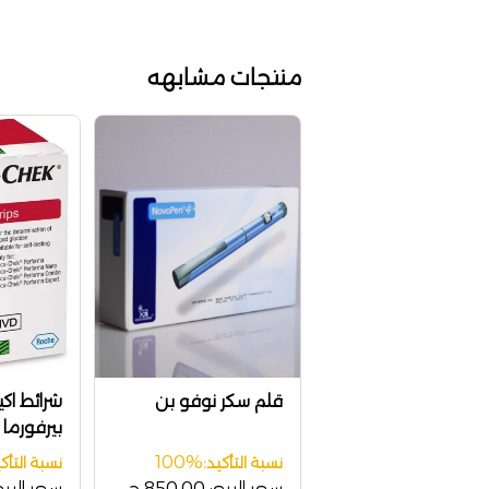
منتجات مشابهه
قلم سكر نوفو بن
شرائط اك
erforma
100%
نسبة التأكيد:
نسبة التأكي
سعر البيع:
850.00 ج
سعر البيع