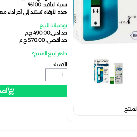
نسبة التأكيد: 100%
هذه الأرقام تستند إلى آخر أداء م
توصياتنا للبيع
حد أدنى:490.00 ج.م
حد أقصى: 570.00 ج.م
جاهز لبيع المنتج؟
الكمية:
أضف
لمنتج