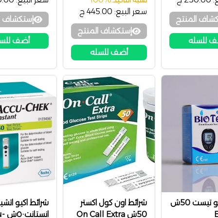
نسبة التأكيد:
سعر البيع:
445.00 ج
شاف المنتج
إستكشاف ا
إستكشاف المنتج
 للسله
أضف للس
أضف للسله
شرائط بايو تيست 50ش
شرائط اون كول اكستر
شرائط اكيو اتشي
B
50ش On Call Extra
انست