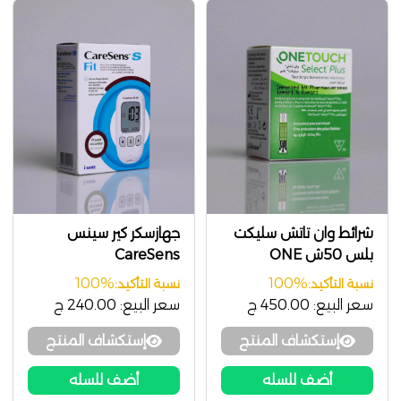
شرائط وان تاتش سليكت
جهازسكر كير سينس
بلس 50ش ONE
CareSens
TOUCH SELECT PLUS
100%
100%
نسبة التأكيد:
نسبة التأكيد:
سعر البيع:
450.00 ج
سعر البيع:
240.00 ج
إستكشاف المنتج
إستكشاف المنتج
أضف للسله
أضف للسله