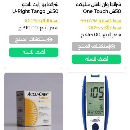
شرائط وان تاتش سليكت
شرائط يو رايت تانجو
50ش One Touch
50ش U-Right Tango
TD4235
Select
100%
66.67%
نسبة التسليم:
نسبة التأكيد:
100%
سعر البيع:
310.00 ج
نسبة التأكيد:
سعر البيع:
445.00 ج
إستكشاف المنتج
إستكشاف المنتج
أضف للسله
أضف للسله