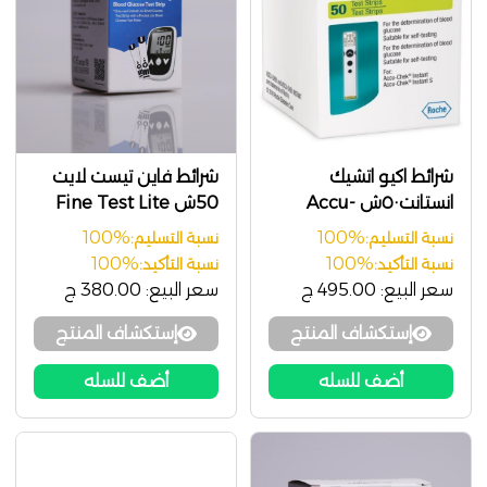
شرائط اكيو اتشيك
شرائط فاين تيست لايت
انستانت٥٠ش Accu-
50ش Fine Test Lite
Chek Instant
100%
100%
نسبة التسليم:
نسبة التسليم:
100%
100%
نسبة التأكيد:
نسبة التأكيد:
سعر البيع:
495.00 ج
سعر البيع:
380.00 ج
إستكشاف المنتج
إستكشاف المنتج
أضف للسله
أضف للسله