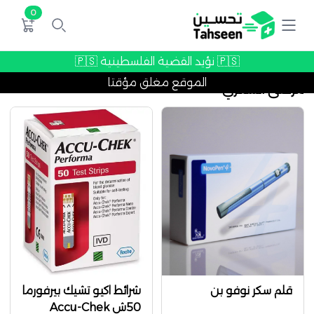
0
🇵🇸 نؤيد القضية الفلسطينية 🇵🇸
الموقع مغلق مؤقتا
مرضى السكري
قلم سكر نوفو بن
شرائط اكيو تشيك بيرفورما
50ش Accu-Chek