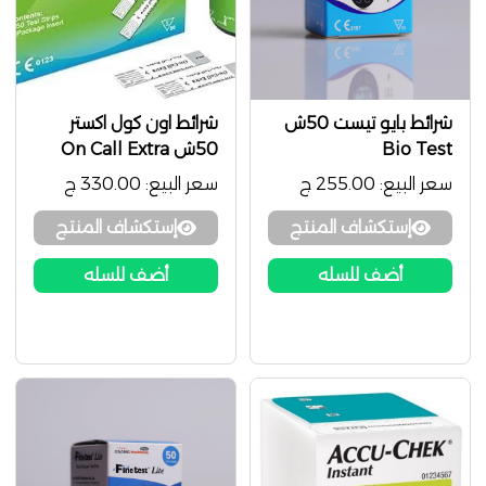
شرائط بايو تيست 50ش
شرائط اون كول اكستر
Bio Test
50ش On Call Extra
سعر البيع:
255.00 ج
سعر البيع:
330.00 ج
إستكشاف المنتج
إستكشاف المنتج
أضف للسله
أضف للسله