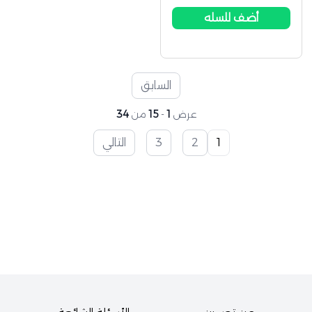
أضف للسله
السابق
عرض
1
-
15
من
34
1
2
3
التالي