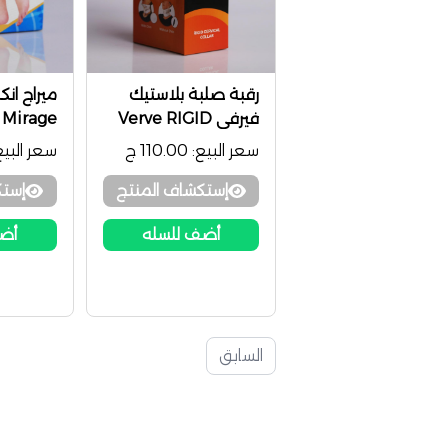
رقبة صلبة بلاستيك
ميراج ان
فيرفي Verve RIGID
Mirage
CERVICAL COLLAR
سعر البيع:
110.00 ج
سعر البيع
إستكشاف المنتج
إستك
أضف للسله
أضف
السابق