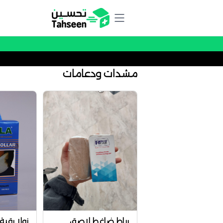
مشدات ودعامات
رباط ضاغط لاصق
زولا رقب