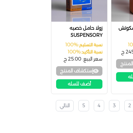
سكوتش
زولا حامل خصيه
SUSPENSORY
100%
1
نسبة التسليم:
2 ج
100%
نسبة التأكيد:
سعر البيع:
25.00 ج
لمنتج
إستكشاف المنتج
له
أضف للسله
2
3
4
5
التالي