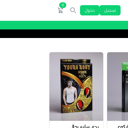
0
تسجيل
دخول
 كوع
بدى سليم رجالى