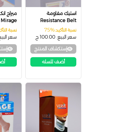
استيك مقاومة
ميراج ان
Mirage
Resistance Belt
75%
نسبة التأكيد:
نسبة التأكي
سعر البيع:
100.00 ج
سعر البيع
إستكشاف المنتج
إستك
أضف للسله
أضف