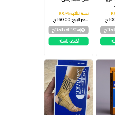
Elbow
100%
1
نسبة التأكيد:
1 ج
سعر البيع:
160.00 ج
لمنتج
إستكشاف المنتج
له
أضف للسله