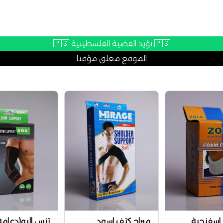
🇵🇸 نؤيد القضية الفلسطينية 🇵🇸
الموقع مغلق مؤقتا
ة اسفنجية
ميراج كتف اسود
تنس البو(دعامة