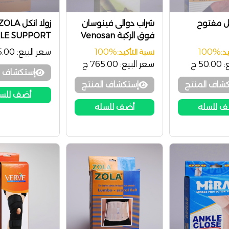
كل مفتوح
شراب دوالى فينوسان
زولا انكل OLA
فوق الركبة Venosan
LE SUPPORT
100%
100%
سعر البيع:
25.00
د:
نسبة التأكيد:
:
50.00 ج
سعر البيع:
765.00 ج
إستكشاف ا
شاف المنتج
إستكشاف المنتج
أضف للس
 للسله
أضف للسله