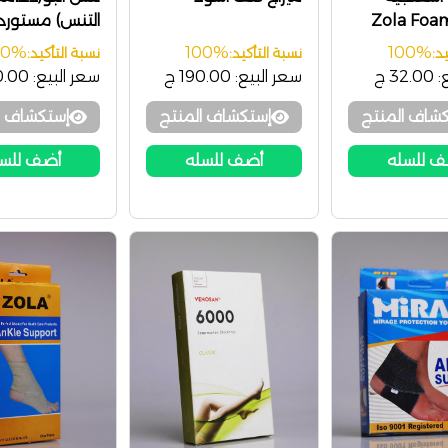
Zola Foam
التنس) مستورد
 Support SBK
00%
100%
100%
د:
نسبة التأكيد:
نسبة التأكيد:
:
32.00 ج
سعر البيع:
190.00 ج
سعر البيع:
00.00
شاف المنتج
إستكشاف المنتج
إستكشاف ا
 للسله
أضف للسله
أضف للس