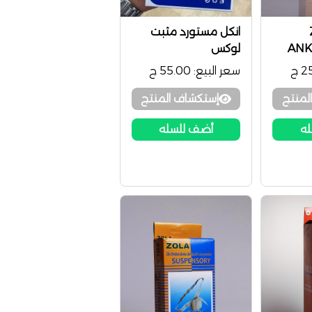
Z
انكل مستورد مثبت
ANK
لوكس
 ج
سعر البيع:
55.00 ج
لمنتج
إستكشاف المنتج
له
أضف للسله