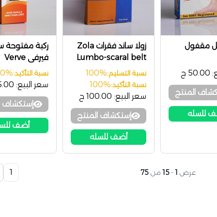
كل مقفول
زولا ساند فقرات Zola
ركبة مفتوحة 
Lumbo-scaral belt
فيرفي Verve
:
50.00 ج
100%
00%
نسبة التسليم:
نسبة التأكيد:
100%
سعر البيع:
45.00
نسبة التأكيد:
شاف المنتج
سعر البيع:
100.00 ج
إستكشاف ا
 للسله
إستكشاف المنتج
أضف للس
أضف للسله
1
عرض
1
-
15
من
75