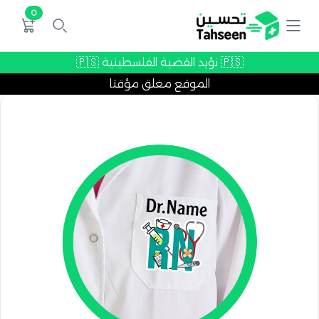
0
🇵🇸 نؤيد القضية الفلسطينية 🇵🇸
الموقع مغلق مؤقتا