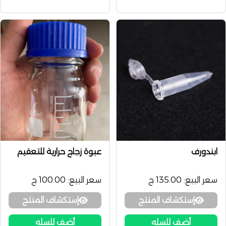
ابندورف
عبوة زجاج حرارية للتعقيم
سعر البيع:
135.00 ج
سعر البيع:
100.00 ج
إستكشاف المنتج
إستكشاف المنتج
أضف للسله
أضف للسله