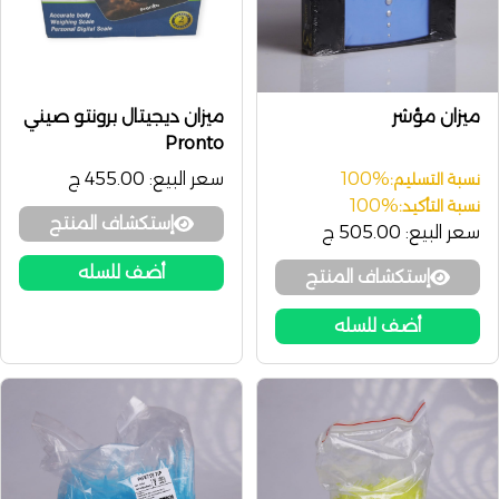
ميزان مؤشر
ميزان ديجيتال برونتو صيني
Pronto
100%
سعر البيع:
455.00 ج
نسبة التسليم:
100%
نسبة التأكيد:
إستكشاف المنتج
سعر البيع:
505.00 ج
أضف للسله
إستكشاف المنتج
أضف للسله