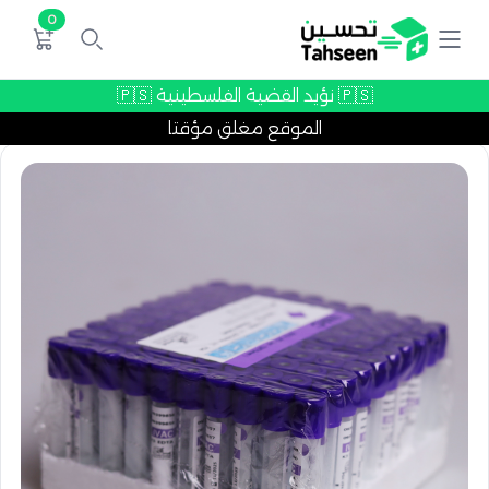
0
🇵🇸 نؤيد القضية الفلسطينية 🇵🇸
الموقع مغلق مؤقتا