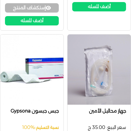
أضف للسله
إستكشاف المنتج
أضف للسله
جهاز محاليل الأمين
جبس جبسون Gypsona
سعر البيع:
35.00 ج
100%
نسبة التسليم: