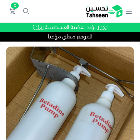
0
🇵🇸 نؤيد القضية الفلسطينية 🇵🇸
الموقع مغلق مؤقتا