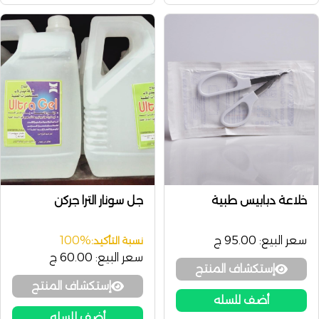
خلاعة دبابيس طبية
جل سونار الترا جركن
سعر البيع:
95.00 ج
100%
نسبة التأكيد:
سعر البيع:
60.00 ج
إستكشاف المنتج
إستكشاف المنتج
أضف للسله
أضف للسله