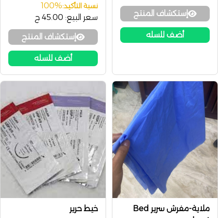
100%
نسبة التأكيد:
إستكشاف المنتج
سعر البيع:
45.00 ج
أضف للسله
إستكشاف المنتج
أضف للسله
ملاية-مفرش سرير Bed
خيط حرير