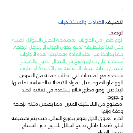
.
التصنيف:
العيادات والمستشفيات
الوصف :
نوع خاص من الحاويات المصممة لتخزين السوائل الطبية
مثل
البيتادين
بطريقة تمنع دخول الهواء إلى داخل الزجاجة،
مما يحافظ على نقاء المادة وفعاليتها. هذه الزجاجات
تُستخدم على نطاق واسع في المجال الطبي والصيدلي
لضمان حماية المواد الحساسة من الأكسدة أو التلوث.
تستخدم مع المنتجات التي تتطلب حماية من التعرض
للهواء أو الضوء، مثل المواد الكيميائية الحساسة بما فيها
البيتادين، وهو مطهر شائع يستخدم في تعقيم الجلد
والجروح.
مصنوع من البلاستيك المتين مما يضمن متانة الزجاجة
وخفة وزنها.
الجزء العلوي الذي يقوم بتوزيع السائل، حيث يتم تصميمه
لخلق ضغط داخلي يدفع السائل للخروج دون السماح
بدخول الهواء.