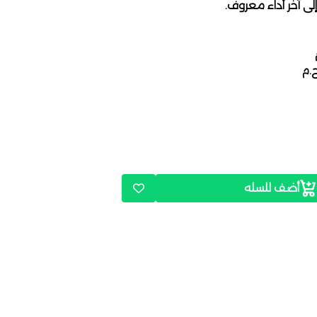
لى آخر أداء معروف.
أضف للسله