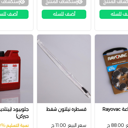
شاف المنتج
إستكشاف المنتج
إستكشاف ا
 للسله
أضف للسله
أضف للس
Rayov
قسطره نيلتون شفط
جلوبيود (بيتادي
جيركن)
:
88.00 ج
سعر البيع:
11.00 ج
0%
نسبة التسليم: