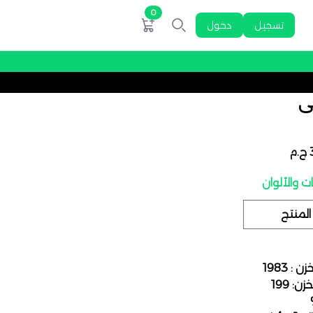
0
تسجيل
دخول
ى
 والألوان
: 1983
: 199