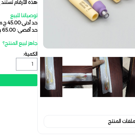
هذه الأرقام تستند إ
توصياتنا للبيع
حد أدنى:45.00 ج.م
حد أقصى: 65.00 ج.م
جاهز لبيع المنتج؟
الكمية:
فات المنتج