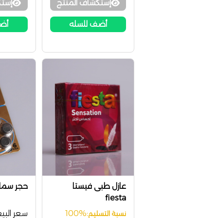
إستكشاف المنتج
إستك
أضف للسله
أضف
عازل طبى فيستا
حجر سماعة ac
fiesta
100%
سعر البيع
نسبة التسليم: