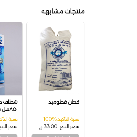
منتجات مشابهه
قطن قطوميد
شطاف حم
٨٥٠مل
sh Buzz
100%
نسبة التأكيد:
نسبة التأكي
سعر البيع:
33.00 ج
سعر البيع