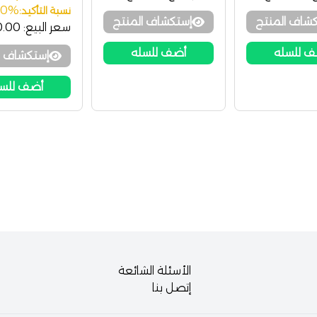
00%
نسبة التأكيد:
شاف المنتج
إستكشاف المنتج
سعر البيع:
50.00
 للسله
أضف للسله
إستكشاف ا
أضف للس
الأسئلة الشائعة
إتصل بنا