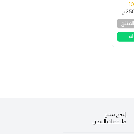
1
2 ج
لمنتج
له
إقترح منتج
ملاحظات الشحن