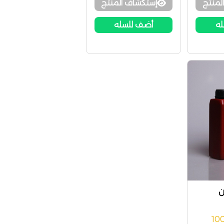
لمنتج
إستكشاف المنتج
له
أضف للسله
ن
10