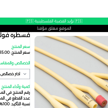
🇵🇸 نؤيد القضية الفلسطينية 🇵🇸
الموقع مغلق مؤقتا
قسطره فول
سعر المنتج
سعر المنتج: 35.00 ج.م
الخصائص والمقاسات
كمية وأداء المنتج
رقم المنتج في المخزن 
عدد القطع في المخزن
نسبة التأكيد: 100%