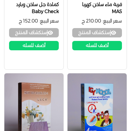
قربة ماء ساخن كهربا
كمادة جل ساخن وبارد
Baby Check
MAS
سعر البيع:
210.00 ج
سعر البيع:
152.00 ج
إستكشاف المنتج
إستكشاف المنتج
أضف للسله
أضف للسله