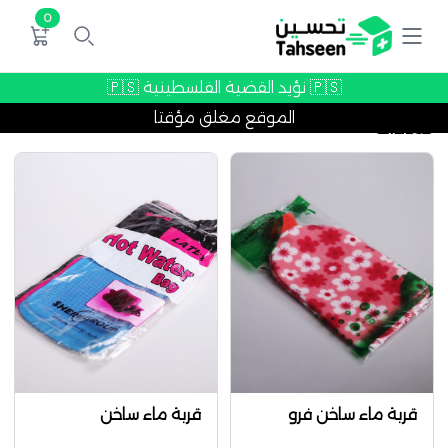
0
🇵🇸 نؤيد القضية الفلسطينية 🇵🇸
الموقع مغلق مؤقتا
كمادات
قربة ماء ساخن فرو
قربة ماء ساخن